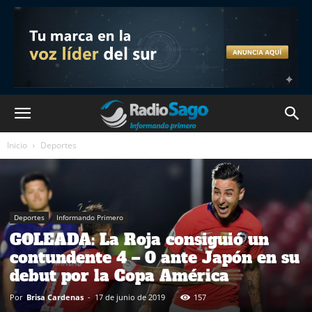
Inicio
Deportes
Deportes
Informando Primero
GOLEADA: La Roja consiguió un
contundente 4 – 0 ante Japón en su
debut por la Copa América
Por
Brisa Cardenas
-
17 de junio de 2019
157