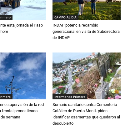
Primero
CAMPO AL DIA
nte esta jornada el Paso
INDAP potencia recambio
amoré
generacional en visita de Subdirectora
de INDAP
Primero
Informando Primero
ne supervisión de la red
Sumario sanitario contra Cementerio
 frontal pronosticado
Católico de Puerto Montt: piden
n de semana
identificar osamentas que quedaron al
descubierto