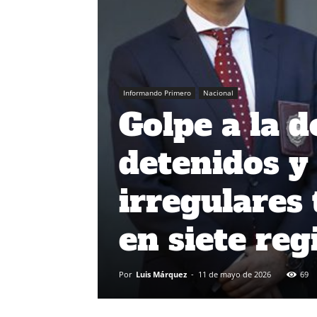
Informando Primero
Nacional
Golpe a la d
detenidos y
irregulares
en siete reg
Por
Luis Márquez
-
11 de mayo de 2026
69