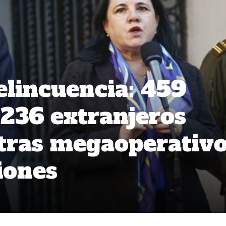
elincuencia: 459
 236 extranjeros
 tras megaoperativ
iones