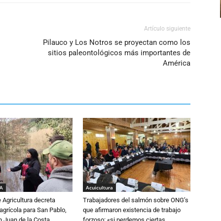
el
volumen.
Artículo siguiente
Pilauco y Los Notros se proyectan como los
sitios paleontológicos más importantes de
América
IA
Acuicultura
e Agricultura decreta
Trabajadores del salmón sobre ONG’s
grícola para San Pablo,
que afirmaron existencia de trabajo
n Juan de la Costa
forzoso: «si perdemos ciertas