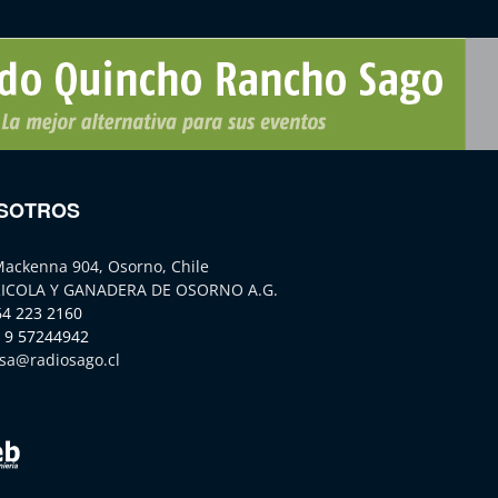
SOTROS
Mackenna 904, Osorno, Chile
ICOLA Y GANADERA DE OSORNO A.G.
64 223 2160
 9 57244942
sa@radiosago.cl