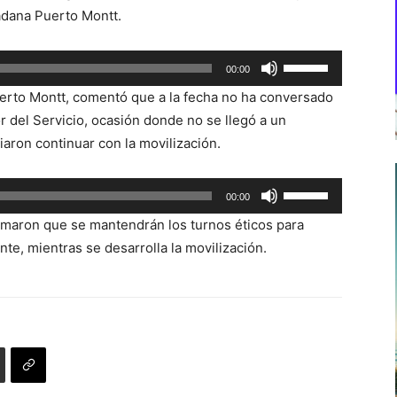
adana Puerto Montt.
Utiliza
00:00
las
erto Montt, comentó que a la fecha no ha conversado
teclas
r del Servicio, ocasión donde no se llegó a un
de
iaron continuar con la movilización.
flecha
arriba/abajo
Utiliza
00:00
para
las
aumentar
ormaron que se mantendrán los turnos éticos para
teclas
o
e, mientras se desarrolla la movilización.
de
disminuir
flecha
el
arriba/abajo
volumen.
para
aumentar
o
disminuir