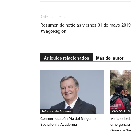
Artículo anterior
Resumen de noticias viernes 31 de mayo 2019
#SagoRegión
Artículos relacionados
Más del autor
Informando Primero
CAMPO AL D
Conmemoración Día del Dirigente
Ministerio d
Social en la Academia
emergencia a
Osorno y Sa