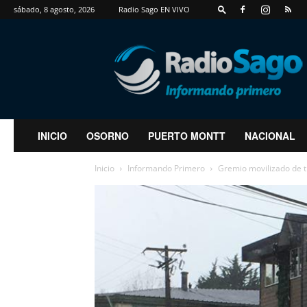
sábado, 8 agosto, 2026
Radio Sago EN VIVO
RadioSago
INICIO
OSORNO
PUERTO MONTT
NACIONAL
Inicio
Informando Primero
Gremio movilizado de t