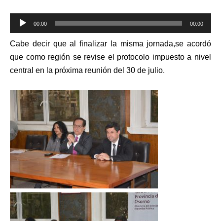
Reproductor
00:00
00:00
de
Cabe decir que al finalizar la misma jornada,se acordó
audio
que como región se revise el protocolo impuesto a nivel
central en la próxima reunión del 30 de julio.