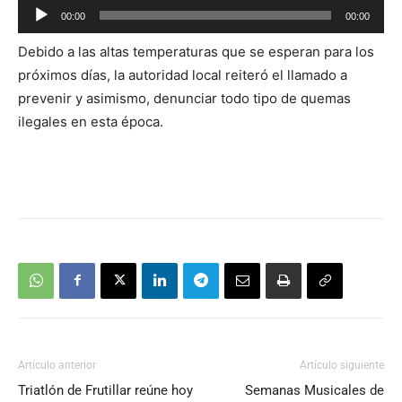
Reproductor
00:00
00:00
de
Debido a las altas temperaturas que se esperan para los
audio
próximos días, la autoridad local reiteró el llamado a
prevenir y asimismo, denunciar todo tipo de quemas
ilegales en esta época.
Artículo anterior
Artículo siguiente
Triatlón de Frutillar reúne hoy
Semanas Musicales de