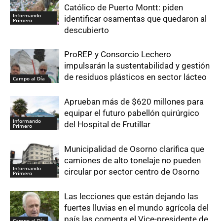
Católico de Puerto Montt: piden
Informando
identificar osamentas que quedaron al
Primero
descubierto
ProREP y Consorcio Lechero
impulsarán la sustentabilidad y gestión
de residuos plásticos en sector lácteo
Campo al Día
Aprueban más de $620 millones para
equipar el futuro pabellón quirúrgico
Informando
del Hospital de Frutillar
Primero
Municipalidad de Osorno clarifica que
camiones de alto tonelaje no pueden
Informando
circular por sector centro de Osorno
Primero
Las lecciones que están dejando las
fuertes lluvias en el mundo agrícola del
país las comenta el Vice-presidente de
Campo al Día