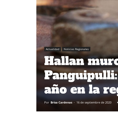
Actualidad
Noticias Regionales
Hallan murc
Panguipulli:
año en la re
Por
Brisa Cardenas
-
16 de septiembre de 2020