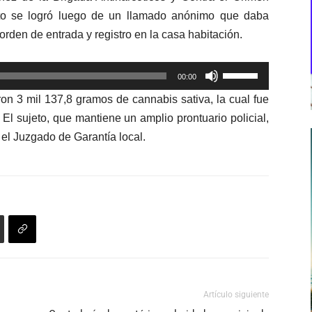
to se logró luego de un llamado anónimo que daba
 orden de entrada y registro en la casa habitación.
Utiliza
00:00
las
on 3 mil 137,8 gramos de cannabis sativa, la cual fue
teclas
El sujeto, que mantiene un amplio prontuario policial,
de
 el Juzgado de Garantía local.
flecha
arriba/abajo
para
aumentar
o
disminuir
el
volumen.
Artículo siguiente