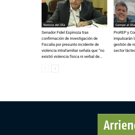
Noticia del Día
Campo al Día
Senador Fidel Espinoza tras
ProREP y Co
confirmación de investigación de
impulsarán l
Fiscalía por presunto incidente de
gestión de r
violencia intrafamiliar señala que “no
sector lácte
existió violencia física ni verbal de...