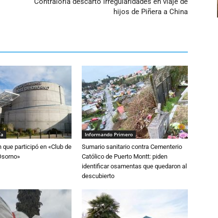
Contraloría descartó irregularidades en viaje de
hijos de Piñera a China
ía
Informando Primero
n que participó en «Club de
Sumario sanitario contra Cementerio
Osorno»
Católico de Puerto Montt: piden
identificar osamentas que quedaron al
descubierto