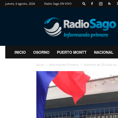
jueves, 6 agosto, 2026
Radio Sago EN VIVO
RadioSago
INICIO
OSORNO
PUERTO MONTT
NACIONAL
Inicio
Informando Primero
Hombre de 28 años es d