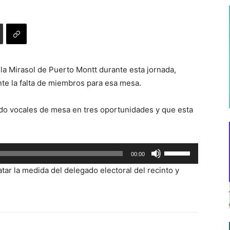
ela Mirasol de Puerto Montt durante esta jornada,
nte la falta de miembros para esa mesa.
sido vocales de mesa en tres oportunidades y que esta
Utiliza
00:00
las
atar la medida del delegado electoral del recinto y
teclas
de
flecha
arriba/abajo
para