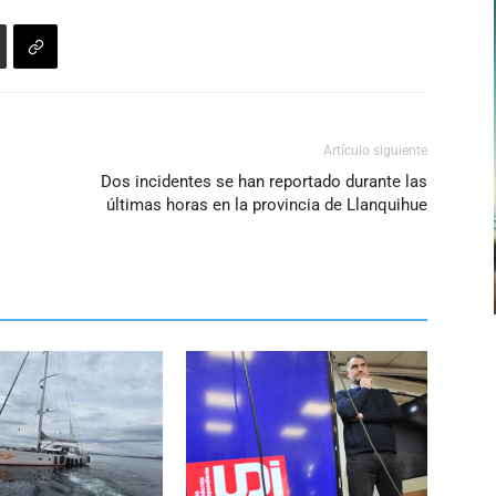
aumentar
o
disminuir
el
volumen.
Artículo siguiente
Dos incidentes se han reportado durante las
últimas horas en la provincia de Llanquihue