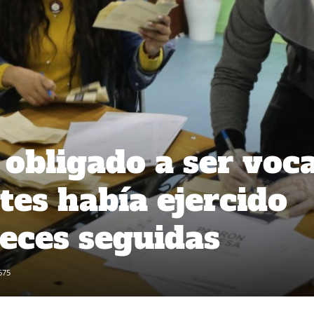
obligado a ser voca
tes había ejercido
veces seguidas
675