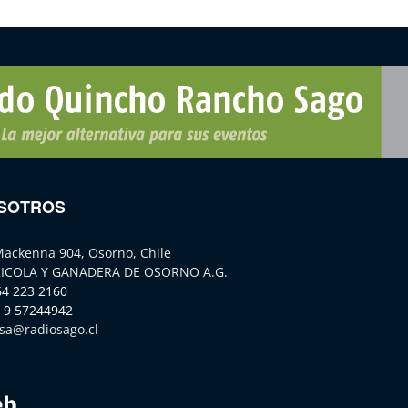
SOTROS
Mackenna 904, Osorno, Chile
ICOLA Y GANADERA DE OSORNO A.G.
64 223 2160
 9 57244942
sa@radiosago.cl