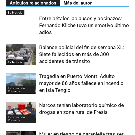
Artículos relacionados
Más del autor
Es Noticia
Entre pétalos, aplausos y bocinazos:
Fernando Kliche tuvo un emotivo último
adiós
Balance policial del fin de semana XL:
Siete fallecidos en más de 300
accidentes de tránsito
Es Noticia
Tragedia en Puerto Montt: Adulto
mayor de 86 años fallece en incendio
Informando
en Isla Tenglo
Primero
Narcos tenían laboratorio químico de
drogas en zona rural de Fresia
Informando
Primero
Mujer en riesgo de paraplejia tras ser