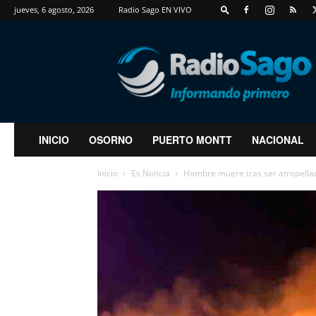
jueves, 6 agosto, 2026
Radio Sago EN VIVO
RadioSago
INICIO
OSORNO
PUERTO MONTT
NACIONAL
Inicio
Es Noticia
Hombre muere tras ser atropellad