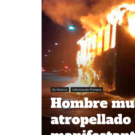
Es Noticia
Informando Primero
Hombre mue
atropellado