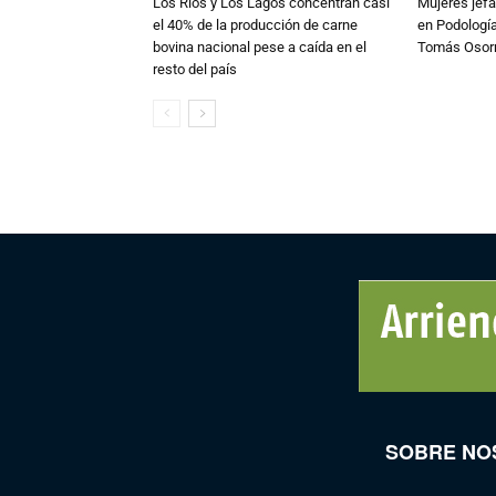
Los Ríos y Los Lagos concentran casi
Mujeres jefa
el 40% de la producción de carne
en Podología
bovina nacional pese a caída en el
Tomás Osor
resto del país
SOBRE NO