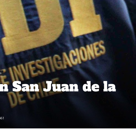
es
n San Juan de la
461