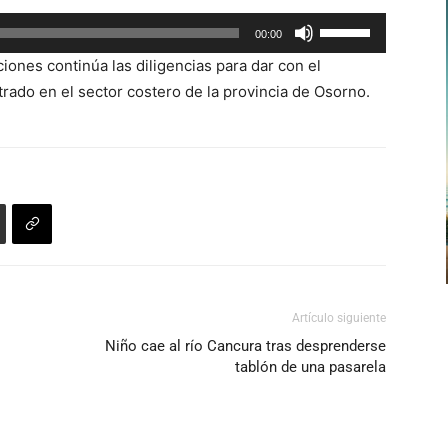
Utiliza
00:00
las
aciones continúa las diligencias para dar con el
teclas
rado en el sector costero de la provincia de Osorno.
de
flecha
arriba/abajo
para
aumentar
o
disminuir
el
volumen.
Artículo siguiente
Niño cae al río Cancura tras desprenderse
tablón de una pasarela