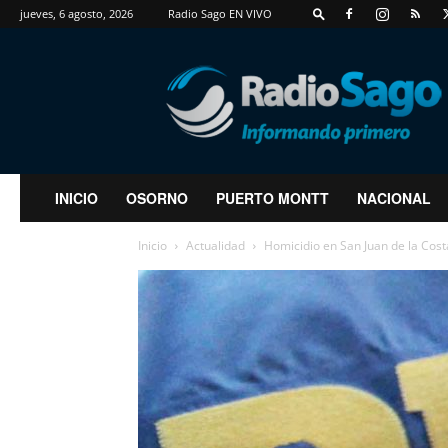
jueves, 6 agosto, 2026
Radio Sago EN VIVO
RadioSago
INICIO
OSORNO
PUERTO MONTT
NACIONAL
Inicio
Actualidad
Homicidio en San Juan de la Cost