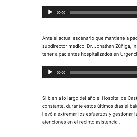
Reproductor
00:00
de
audio
Ante el actual escenario que mantiene a pac
subdirector médico, Dr. Jonathan Zúñiga, i
tener a pacientes hospitalizados en Urgenci
Reproductor
00:00
de
audio
Si bien a lo largo del año el Hospital de C
constante, durante estos últimos días el b
llevó a extremar los esfuerzos y gestionar l
atenciones en el recinto asistencial.