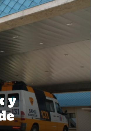
k y
de