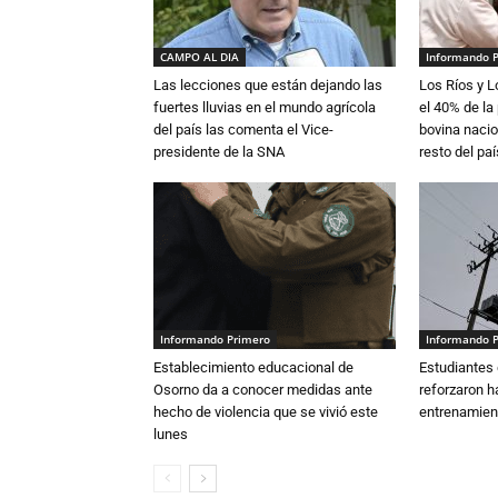
CAMPO AL DIA
Informando 
Las lecciones que están dejando las
Los Ríos y 
fuertes lluvias en el mundo agrícola
el 40% de la
del país las comenta el Vice-
bovina nacio
presidente de la SNA
resto del paí
Informando Primero
Informando 
Establecimiento educacional de
Estudiantes 
Osorno da a conocer medidas ante
reforzaron h
hecho de violencia que se vivió este
entrenamien
lunes