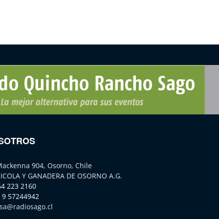
SOTROS
Mackenna 904, Osorno, Chile
ICOLA Y GANADERA DE OSORNO A.G.
64 223 2160
 9 57244942
sa@radiosago.cl