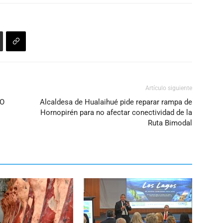
disminuir
el
volumen.
Artículo siguiente
GO
Alcaldesa de Hualaihué pide reparar rampa de
Hornopirén para no afectar conectividad de la
Ruta Bimodal