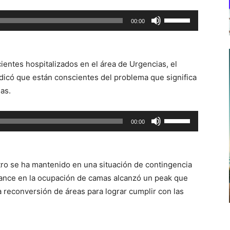
Utiliza
00:00
las
teclas
de
ientes hospitalizados en el área de Urgencias, el
flecha
ndicó que están conscientes del problema que significa
arriba/abajo
as.
para
aumentar
Utiliza
00:00
o
las
disminuir
teclas
el
de
volumen.
astro se ha mantenido en una situación de contingencia
flecha
alance en la ocupación de camas alcanzó un peak que
arriba/abajo
a reconversión de áreas para lograr cumplir con las
para
aumentar
o