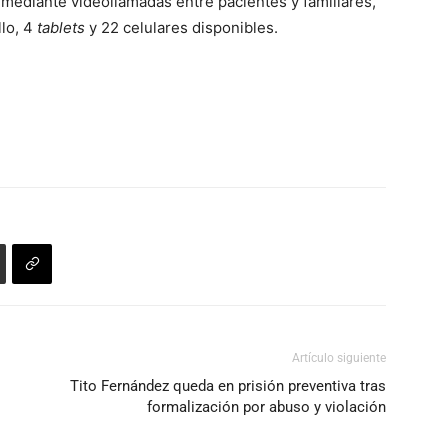
 mediante videollamadas entre pacientes y familiares,
para
llo, 4
tablets
y 22 celulares disponibles.
aumentar
o
disminuir
el
volumen.
Artículo siguiente
Tito Fernández queda en prisión preventiva tras
formalización por abuso y violación