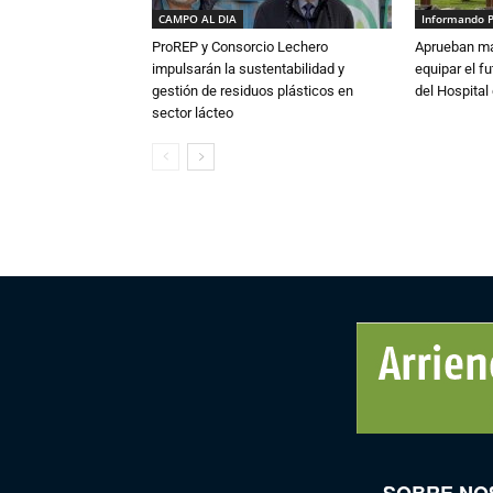
CAMPO AL DIA
Informando 
ProREP y Consorcio Lechero
Aprueban má
impulsarán la sustentabilidad y
equipar el fu
gestión de residuos plásticos en
del Hospital 
sector lácteo