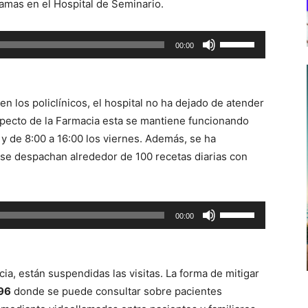
camas en el Hospital de Seminario.
Utiliza
00:00
las
teclas
de
en los policlínicos, el hospital no ha dejado de atender
flecha
especto de la Farmacia esta se mantiene funcionando
arriba/abajo
 y de 8:00 a 16:00 los viernes. Además, se ha
para
e se despachan alrededor de 100 recetas diarias con
aumentar
o
disminuir
Utiliza
00:00
el
las
volumen.
teclas
de
ia, están suspendidas las visitas. La forma de mitigar
flecha
96
donde se puede consultar sobre pacientes
arriba/abajo