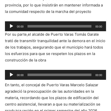
provincia, por lo que insistirán en mantener informada a
la comunidad respecto de la marcha del proyecto
Reproductor
00:00
00:00
de
Por su parte,el alcalde de Puerto Varas Tomás Garate
audio
trató de transmitir tranquilidad ante la demora en el inicio
de los trabajos, asegurando que el municipio hará todos
los esfuerzos para que se respeten los plazos en la
construcción de la obra
Reproductor
00:00
00:00
de
En tanto, el concejal de Puerto Varas Marcelo Salazar
audio
agradeció la preocupación de las autoridades en la
materia, recordando que los plazos de edificación del
centro asistencial, llevaran a que su materialización se
produzca recién en el primer semestre del año 2026