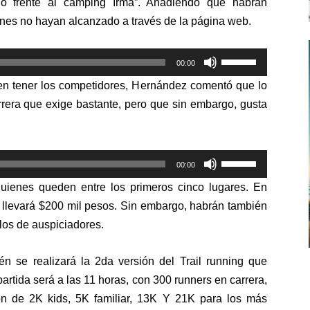
o frente al camping Irma”. Añadiendo que habrán
ienes no hayan alcanzado a través de la página web.
Utiliza
00:00
las
sen tener los competidores, Hernández comentó que lo
teclas
arrera que exige bastante, pero que sin embargo, gusta
de
flecha
arriba/abajo
Utiliza
para
00:00
las
aumentar
uienes queden entre los primeros cinco lugares. En
teclas
o
e llevará $200 mil pesos. Sin embargo, habrán también
de
disminuir
los de auspiciadores.
flecha
el
arriba/abajo
volumen.
 se realizará la 2da versión del Trail running que
para
partida será a las 11 horas, con 300 runners en carrera,
aumentar
on de 2K kids, 5K familiar, 13K Y 21K para los más
o