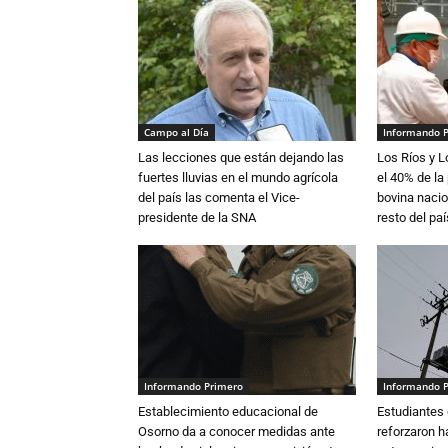
Campo al Día
Informando 
Las lecciones que están dejando las
Los Ríos y 
fuertes lluvias en el mundo agrícola
el 40% de la
del país las comenta el Vice-
bovina nacio
presidente de la SNA
resto del paí
Informando Primero
Informando 
Establecimiento educacional de
Estudiantes 
Osorno da a conocer medidas ante
reforzaron h