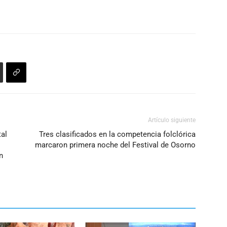
disminuir
el
volumen.
Artículo siguiente
tal
Tres clasificados en la competencia folclórica
marcaron primera noche del Festival de Osorno
n