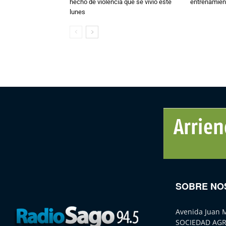
hecho de violencia que se vivió este
entrenamien
lunes
SOBRE NO
Avenida Juan 
SOCIEDAD AGR