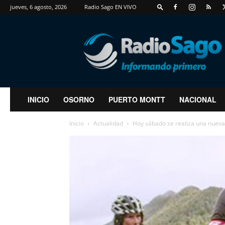
jueves, 6 agosto, 2026
Radio Sago EN VIVO
RadioSago
INICIO
OSORNO
PUERTO MONTT
NACIONAL
Inicio
Actualidad
Hoy sábado se realiza una nueva 