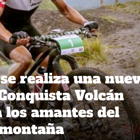
se realiza una nue
 Conquista Volcán
 los amantes del
n montaña