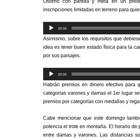
Osorno con partida y meta en un predi
inscripciones limitadas en terreno para qu
Reproductor
00:00
de
Asimismo, sobre los requisitos que debie
audio
idea es tener buen estado física para la c
por sus paisajes.
Reproductor
00:00
de
Habrán premios en dinero efectivo para q
audio
categorias varones y damas el 1er lugar s
premios por categorías con medallas y rega
Cabe mencionar que este domingo también
potencia el trote en montaña. El horario de 
entre damas y varones. Las distancias s