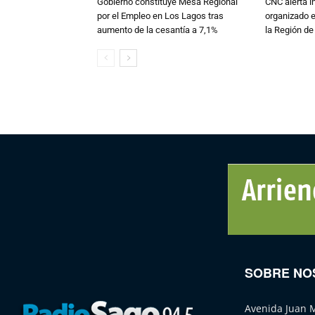
Gobierno constituye Mesa Regional
CNC alerta in
por el Empleo en Los Lagos tras
organizado e
aumento de la cesantía a 7,1%
la Región d
SOBRE NO
Avenida Juan 