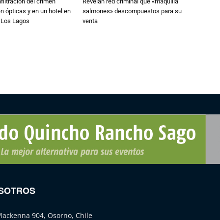
filtración del crimen
Revelan red criminal que «maquilla
n ópticas y en un hotel en
salmones» descompuestos para su
e Los Lagos
venta
SOTROS
Mackenna 904, Osorno, Chile