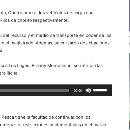
nta, Controlaron a dos vehículos de carga que
 kilos de chorito respectivamente.
al del recurso y el medio de transporte en poder de los
ine el magistrado. Además, se cursaron dos citaciones
é.
sca Los Lagos, Branny Montecinos, se refirió a las
 ilícita.
Utiliza
00:00
las
teclas
de
 Pesca tiene la facultad de continuar con los
flecha
arentenas o restricciones implementadas en el marco
arriba/abajo