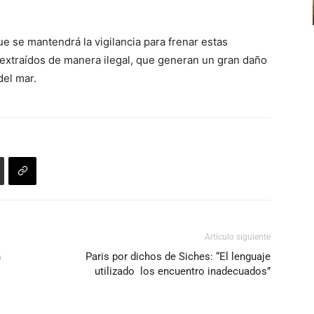
para
aumentar
e se mantendrá la vigilancia para frenar estas
o
extraídos de manera ilegal, que generan un gran daño
disminuir
del mar.
el
volumen.
Artículo siguiente
n
Paris por dichos de Siches: “El lenguaje
utilizado los encuentro inadecuados”