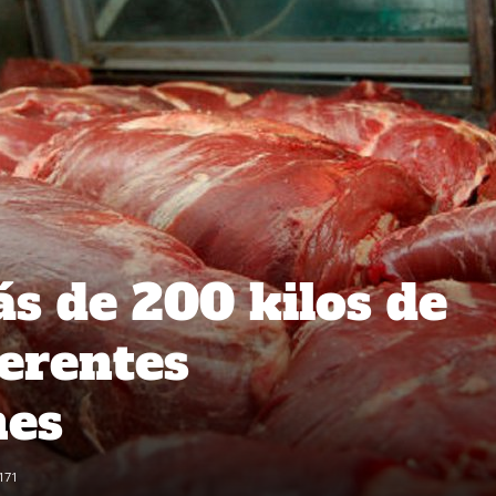
s de 200 kilos de
ferentes
nes
171