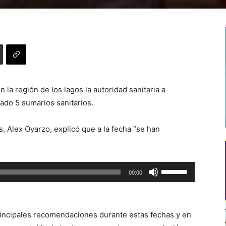
 la región de los lagos la autoridad sanitaria a
tado 5 sumarios sanitarios.
 Alex Oyarzo, explicó que a la fecha “se han
Utiliza
00:00
las
teclas
de
rincipales recomendaciones durante estas fechas y en
flecha