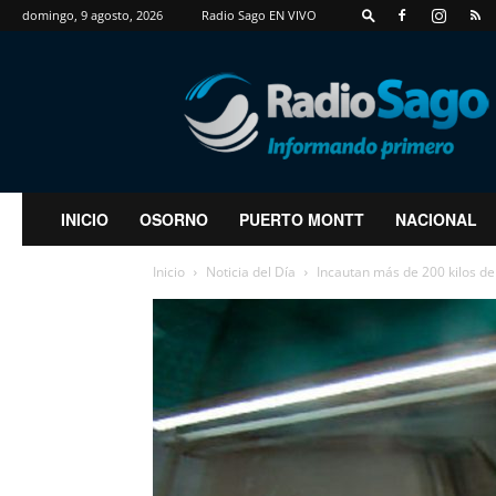
domingo, 9 agosto, 2026
Radio Sago EN VIVO
RadioSago
INICIO
OSORNO
PUERTO MONTT
NACIONAL
Inicio
Noticia del Día
Incautan más de 200 kilos de 