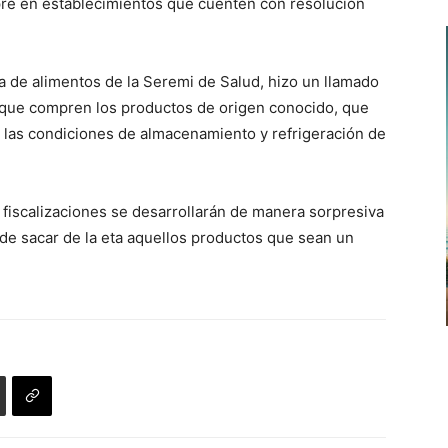
pre en establecimientos que cuenten con resolución
arriba/abajo
para
aumentar
 de alimentos de la Seremi de Salud, hizo un llamado
o
ía que compren los productos de origen conocido, que
disminuir
e las condiciones de almacenamiento y refrigeración de
el
volumen.
y fiscalizaciones se desarrollarán de manera sorpresiva
n de sacar de la eta aquellos productos que sean un