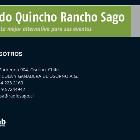
SOTROS
Mackenna 904, Osorno, Chile
ICOLA Y GANADERA DE OSORNO A.G.
64 223 2160
 9 57244942
sa@radiosago.cl