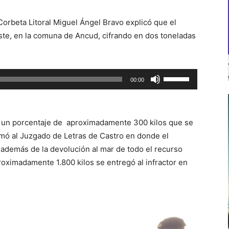
orbeta Litoral Miguel Ángel Bravo explicó que el
ste, en la comuna de Ancud, cifrando en dos toneladas
Utiliza
00:00
las
teclas
de
tía un porcentaje de aproximadamente 300 kilos que se
flecha
ormó al Juzgado de Letras de Castro en donde el
arriba/abajo
, además de la devolución al mar de todo el recurso
para
proximadamente 1.800 kilos se entregó al infractor en
aumentar
o
disminuir
el
volumen.