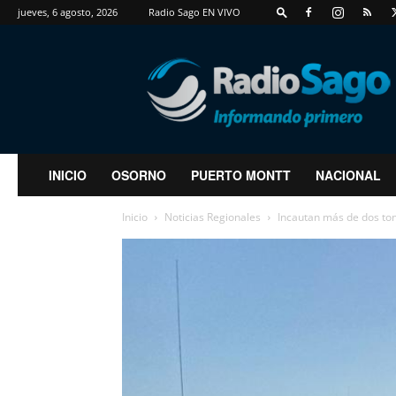
jueves, 6 agosto, 2026
Radio Sago EN VIVO
RadioSago
INICIO
OSORNO
PUERTO MONTT
NACIONAL
Inicio
Noticias Regionales
Incautan más de dos to