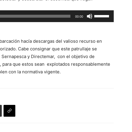
Utiliza
00:00
las
teclas
de
arcación hacía descargas del valioso recurso en
flecha
utorizado. Cabe consignar que este patrullaje se
arriba/abajo
 Sernapesca y Directemar, con el objetivo de
para
os, para que estos sean explotados responsablemente
aumentar
len con la normativa vigente.
o
disminuir
el
volumen.