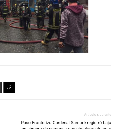
Artículo siguiente
Paso Fronterizo Cardenal Samoré registró baja
en número de personas que circularon durante