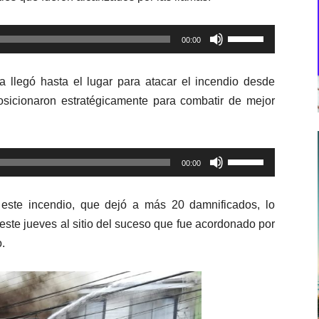
Utiliza
00:00
las
teclas
la llegó hasta el lugar para atacar el incendio desde
de
posicionaron estratégicamente para combatir de mejor
flecha
arriba/abajo
para
Utiliza
aumentar
00:00
las
o
teclas
disminuir
este incendio, que dejó a más 20 damnificados, lo
de
el
 este jueves al sitio del suceso que fue acordonado por
flecha
volumen.
.
arriba/abajo
para
aumentar
o