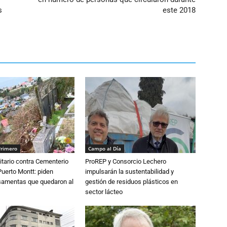
s
este 2018
Primero
Campo al Día
tario contra Cementerio
ProREP y Consorcio Lechero
Puerto Montt: piden
impulsarán la sustentabilidad y
osamentas que quedaron al
gestión de residuos plásticos en
sector lácteo