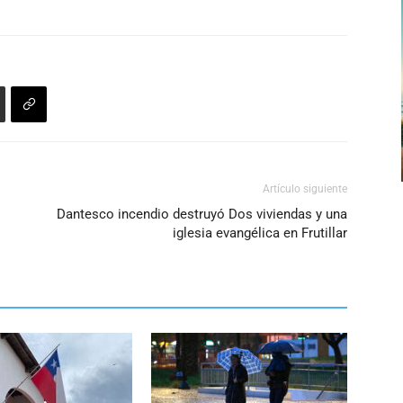
aumentar
o
disminuir
el
volumen.
Artículo siguiente
Dantesco incendio destruyó Dos viviendas y una
iglesia evangélica en Frutillar