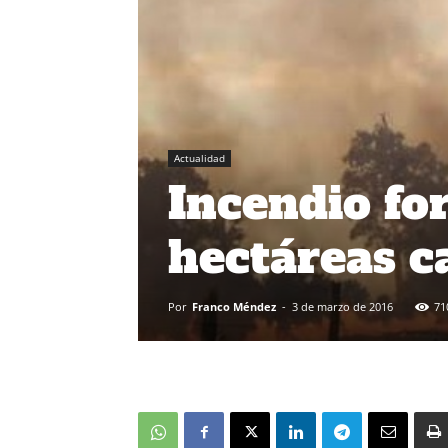
Actualidad
Incendio fo
hectáreas c
Por
Franco Méndez
-
3 de marzo de 2016
71