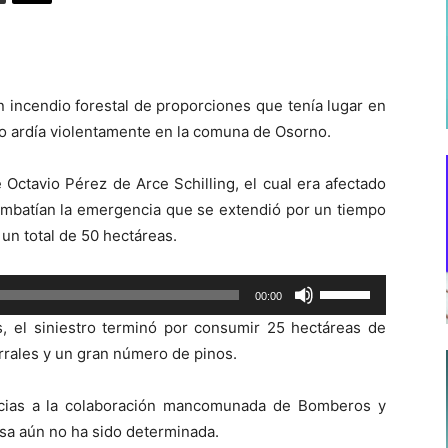
 incendio forestal de proporciones que tenía lugar en
io ardía violentamente en la comuna de Osorno.
Octavio Pérez de Arce Schilling, el cual era afectado
combatían la emergencia que se extendió por un tiempo
un total de 50 hectáreas.
Utiliza
00:00
las
, el siniestro terminó por consumir 25 hectáreas de
teclas
rrales y un gran número de pinos.
de
flecha
racias a la colaboración mancomunada de Bomberos y
arriba/abajo
usa aún no ha sido determinada.
para