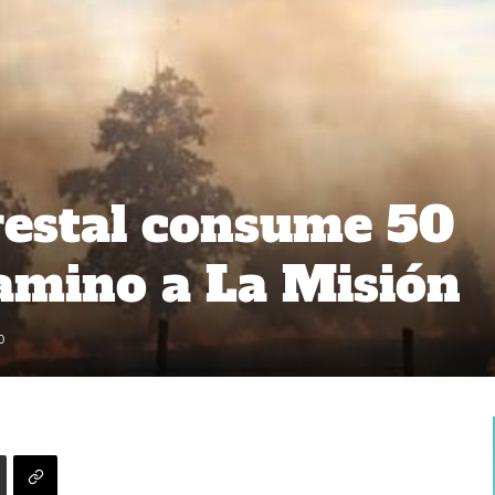
restal consume 50
amino a La Misión
0