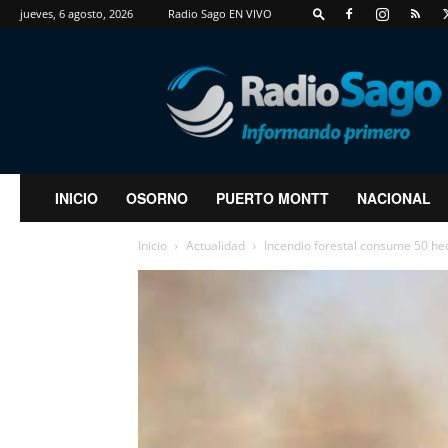
jueves, 6 agosto, 2026
Radio Sago EN VIVO
RadioSago
INICIO
OSORNO
PUERTO MONTT
NACIONAL
Inicio
Actualidad
Incendio forestal consume 50 he