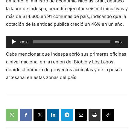
En tanto, el ministro de Economía Nicolás Grau, destacó
audio
la labor de Indespa, permitió ejecutar seis mil iniciativas y
más de $14.600 en 91 comunas de país, indicando que la
dotación de la entidad pública creció un 46% en un año.
Reproductor
00:00
00:00
de
Cabe mencionar que Indespa abrió sus primeras oficinas
audio
a nivel nacional en la región del Biobío y Los Lagos,
debido al número de proyectos acuícolas y de la pesca
artesanal en estas zonas del país