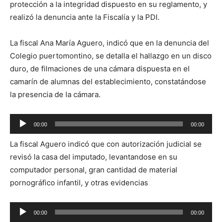
protección a la integridad dispuesto en su reglamento, y
realizó la denuncia ante la Fiscalía y la PDI.
La fiscal Ana María Aguero, indicó que en la denuncia del
Colegio puertomontino, se detalla el hallazgo en un disco
duro, de filmaciones de una cámara dispuesta en el
camarín de alumnas del establecimiento, constatándose
la presencia de la cámara.
Reproductor
00:00
00:00
de
La fiscal Aguero indicó que con autorización judicial se
audio
revisó la casa del imputado, levantandose en su
computador personal, gran cantidad de material
pornográfico infantil, y otras evidencias
Reproductor
00:00
00:00
de