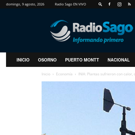
domingo, 9 agosto, 2026
Radio Sago EN VIVO
RadioSago
INICIO
OSORNO
PUERTO MONTT
NACIONAL
Inicio
Economía
INIA: Plantas sufrieron con calor, 