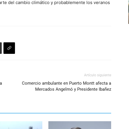
volumen.
rte del cambio climático y probablemente los veranos
de
flecha
arriba/abajo
para
aumentar
o
disminuir
el
volumen.
Artículo siguiente
 a
Comercio ambulante en Puerto Montt afecta a
Mercados Angelmó y Presidente Ibañez