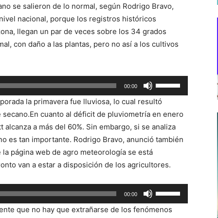
ano se salieron de lo normal, según Rodrigo Bravo,
ivel nacional, porque los registros históricos
zona, llegan un par de veces sobre los 34 grados
al, con daño a las plantas, pero no así a los cultivos
Utiliza
00:00
las
orada la primavera fue lluviosa, lo cual resultó
teclas
 secano.En cuanto al déficit de pluviometría en enero
de
t alcanza a más del 60%. Sin embargo, si se analiza
flecha
t no es tan importante. Rodrigo Bravo, anunció también
arriba/abajo
 la página web de agro meteorología se está
para
to van a estar a disposición de los agricultores.
aumentar
o
Utiliza
00:00
disminuir
las
el
almente que no hay que extrañarse de los fenómenos
teclas