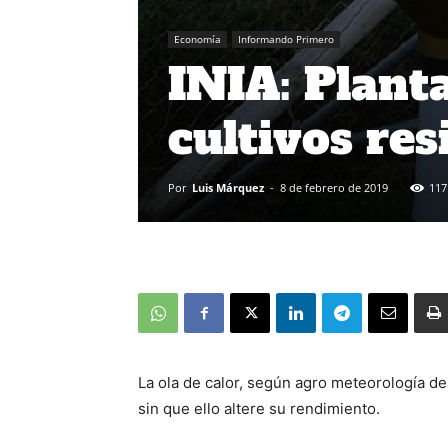
Economía
Informando Primero
INIA: Planta
cultivos res
Por
Luis Márquez
-
8 de febrero de 2019
117
La ola de calor, según agro meteorología del 
sin que ello altere su rendimiento.