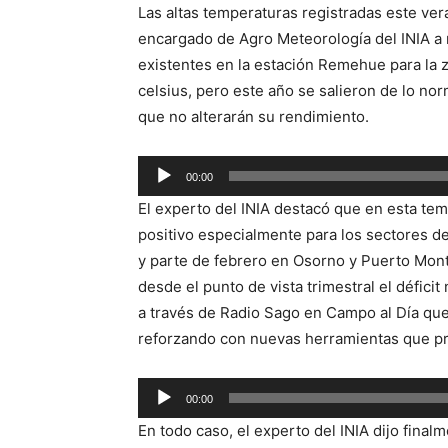
Las altas temperaturas registradas este ver
encargado de Agro Meteorología del INIA a n
existentes en la estación Remehue para la 
celsius, pero este año se salieron de lo norm
que no alterarán su rendimiento.
Reproductor
00:00
de
El experto del INIA destacó que en esta temp
audio
positivo especialmente para los sectores de
y parte de febrero en Osorno y Puerto Mont
desde el punto de vista trimestral el défici
a través de Radio Sago en Campo al Día que
reforzando con nuevas herramientas que pron
Reproductor
00:00
de
En todo caso, el experto del INIA dijo fin
audio