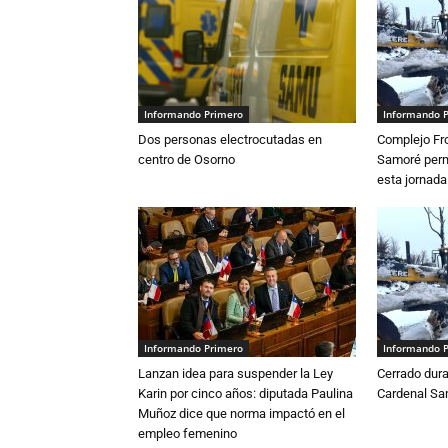
Informando Primero
Informando 
Dos personas electrocutadas en
Complejo Fro
centro de Osorno
Samoré perm
esta jornada
Informando Primero
Informando 
Lanzan idea para suspender la Ley
Cerrado dura
Karin por cinco años: diputada Paulina
Cardenal S
Muñoz dice que norma impactó en el
empleo femenino