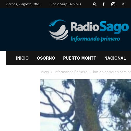
viernes, 7 agosto, 2026
Radio Sago EN VIVO
RadioSago
INICIO
OSORNO
PUERTO MONTT
NACIONAL
Inicio
Informando Primero
Inician obras en camino 