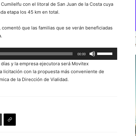
Cumilelfu con el litoral de San Juan de la Costa cuya
da etapa los 45 km en total.
, comentó que las familias que se verán beneficiadas
.
Utiliza
00:00
las
0 días y la empresa ejecutora será Movitex
teclas
a licitación con la propuesta más conveniente de
de
ica de la Dirección de Vialidad.
flecha
arriba/abajo
para
aumentar
o
disminuir
el