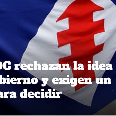
DC rechazan la idea
obierno y exigen un
ara decidir