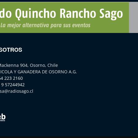
SOTROS
Mackenna 904, Osorno, Chile
ICOLA Y GANADERA DE OSORNO A.G.
64 223 2160
 9 57244942
sa@radiosago.cl