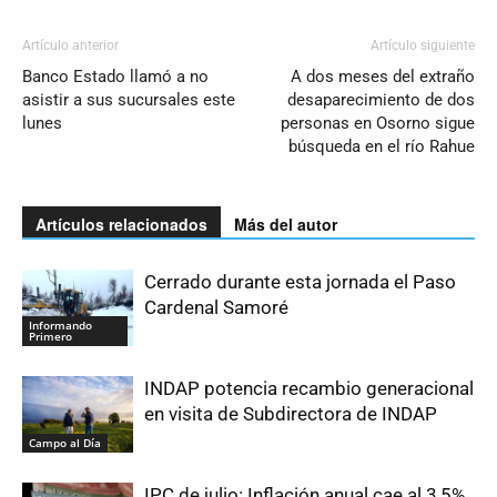
Artículo anterior
Artículo siguiente
Banco Estado llamó a no
A dos meses del extraño
asistir a sus sucursales este
desaparecimiento de dos
lunes
personas en Osorno sigue
búsqueda en el río Rahue
Artículos relacionados
Más del autor
Cerrado durante esta jornada el Paso
Cardenal Samoré
Informando
Primero
INDAP potencia recambio generacional
en visita de Subdirectora de INDAP
Campo al Día
IPC de julio: Inflación anual cae al 3,5%