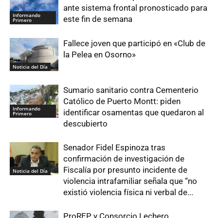
ante sistema frontal pronosticado para
Informando
este fin de semana
Primero
Fallece joven que participó en «Club de
la Pelea en Osorno»
Noticia del Día
Sumario sanitario contra Cementerio
Católico de Puerto Montt: piden
Informando
identificar osamentas que quedaron al
Primero
descubierto
Senador Fidel Espinoza tras
confirmación de investigación de
Fiscalía por presunto incidente de
Noticia del Día
violencia intrafamiliar señala que “no
existió violencia física ni verbal de...
ProREP y Consorcio Lechero