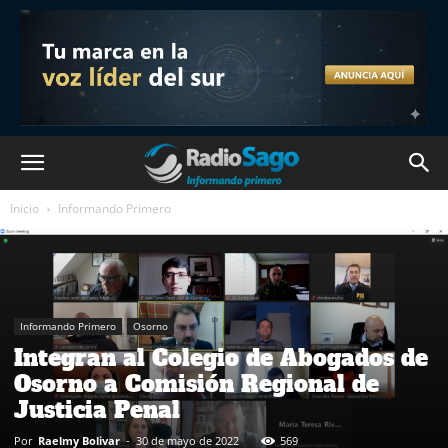
Inicio
Informando Primero
Informando Primero
Osorno
Integran al Colegio de Abogados de
Osorno a Comisión Regional de
Justicia Penal
Por
Raelmy Bolivar
-
30 de mayo de 2022
569