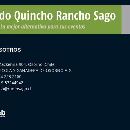
SOTROS
Mackenna 904, Osorno, Chile
ICOLA Y GANADERA DE OSORNO A.G.
64 223 2160
 9 57244942
sa@radiosago.cl