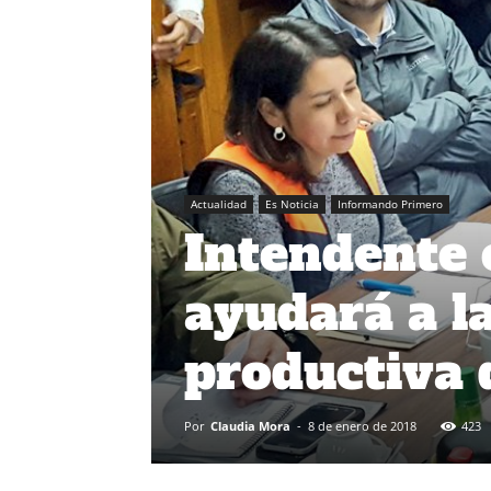
Actualidad
Es Noticia
Informando Primero
Intendente 
ayudará a l
productiva 
Por
Claudia Mora
-
8 de enero de 2018
423