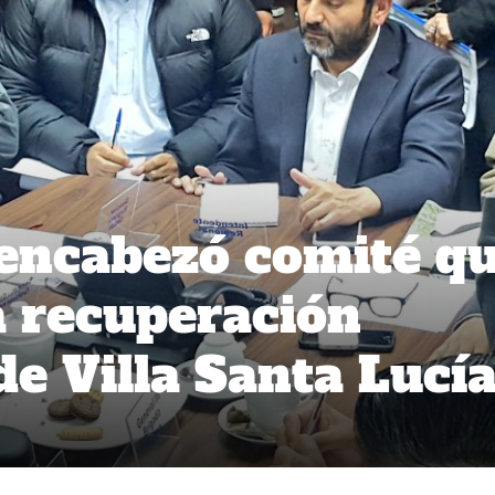
encabezó comité q
a recuperación
de Villa Santa Lucí