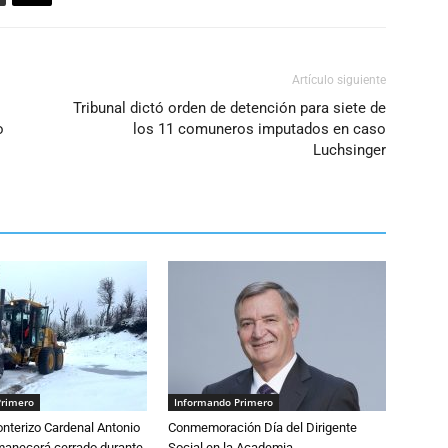
volumen.
Artículo siguiente
Tribunal dictó orden de detención para siete de
o
los 11 comuneros imputados en caso
Luchsinger
Primero
Informando Primero
nterizo Cardenal Antonio
Conmemoración Día del Dirigente
anecerá cerrado durante
Social en la Academia