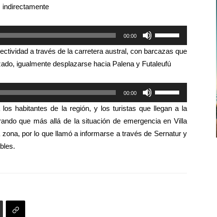
s indirectamente
arriba/abajo
para
Utiliza
00:00
aumentar
las
o
ectividad a través de la carretera austral, con barcazas que
teclas
disminuir
zado, igualmente desplazarse hacia Palena y Futaleufú
de
el
flecha
volumen.
Utiliza
00:00
arriba/abajo
las
para
a los habitantes de la región, y los turistas que llegan a la
teclas
aumentar
terando que más allá de la situación de emergencia en Villa
de
o
a zona, por lo que llamó a informarse a través de Sernatur y
flecha
disminuir
bles.
arriba/abajo
el
para
volumen.
aumentar
o
disminuir
el