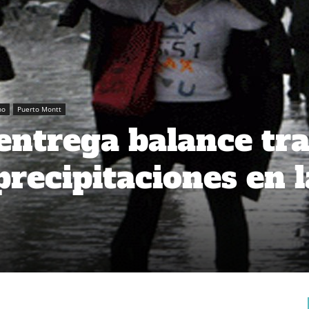
no
Puerto Montt
entrega balance tra
precipitaciones en l