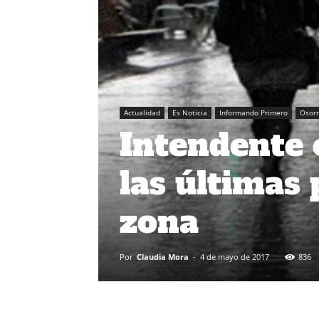
Actualidad
Es Noticia
Informando Primero
Osor
Intendente 
las últimas 
zona
Por
Claudia Mora
-
4 de mayo de 2017
836