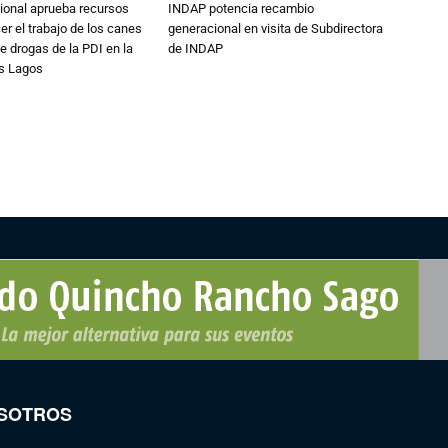
ional aprueba recursos
INDAP potencia recambio
er el trabajo de los canes
generacional en visita de Subdirectora
e drogas de la PDI en la
de INDAP
os Lagos
SOTROS