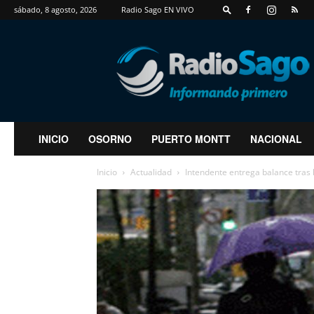
sábado, 8 agosto, 2026
Radio Sago EN VIVO
RadioSago
INICIO
OSORNO
PUERTO MONTT
NACIONAL
Inicio
Actualidad
Intendente entrega balance tras l