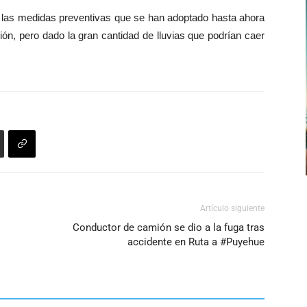
teclas
disminuir
ue las medidas preventivas que se han adoptado hasta ahora
de
el
ón, pero dado la gran cantidad de lluvias que podrían caer
flecha
volumen.
arriba/abajo
para
aumentar
o
disminuir
el
volumen.
Artículo siguiente
Conductor de camión se dio a la fuga tras
accidente en Ruta a #Puyehue