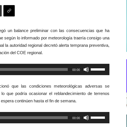
regó un balance preliminar con las consecuencias que ha
ue según lo informado por meteorología traería consigo una
al la autoridad regional decretó alerta temprana preventiva,
ación del COE regional.
Utiliza
00:00
las
teclas
cionó que las condiciones meteorológicas adversas se
de
lo que podría ocasionar el reblandecimiento de terrenos
flecha
 espera continúen hasta el fin de semana.
arriba/abajo
para
Utiliza
00:00
aumentar
las
o