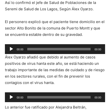
Así lo confirmó el jefe de Salud de Poblaciones de la
Seremi de Salud de Los Lagos, Según Álex Oyarzo.
El personero explicó que el paciente tiene domicilio en el
sector Alto Bonito de la comuna de Puerto Montt y que
se encuentra estable dentro de su gravedad.
Reproductor
00:00
00:00
de
Álex Oyarzo añadió que debido al aumento de casos
audio
positivos de virus hanta este año, se está haciendo un
trabajo importante de las medidas de cuidado y de riesgo
en los sectores rurales, con el fin de prevenir los
contagios con el virus hanta.
Reproductor
00:00
00:00
de
Lo anterior fue ratificado por Alejandra Beltrán,
audio