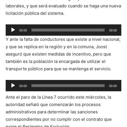
laborales, y que será evaluado cuando se haga una nueva
licitación pública del sistema.
Reproductor
00:00
00:00
de
Y ante la falta de conductores que existe a nivel nacional,
audio
y que se replica en la región y en la comuna, Joost
aseguró que existen medidas de incentivo, pero que
también es la población la encargada de utilizar el
transporte público para que se mantenga el servicio.
Reproductor
00:00
00:00
de
Ante el paro de la Línea 7 ocurrido este miércoles, la
audio
autoridad señaló que comenzarán los procesos
administrativos para determinar las sanciones
correspondientes por no cumplir con el contrato que
exige el Perímetro de Exclusión.