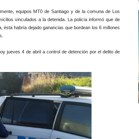
teclas
lamente, equipos MT0 de Santiago y de la comuna de Los
de
icilios vinculados a la detenida. La policía informó que de
flecha
a, ésta habría dejado ganancias que bordean los 6 millones
arriba/abajo
s.
para
aumentar
y jueves 4 de abril a control de detención por el delito de
o
disminuir
el
volumen.