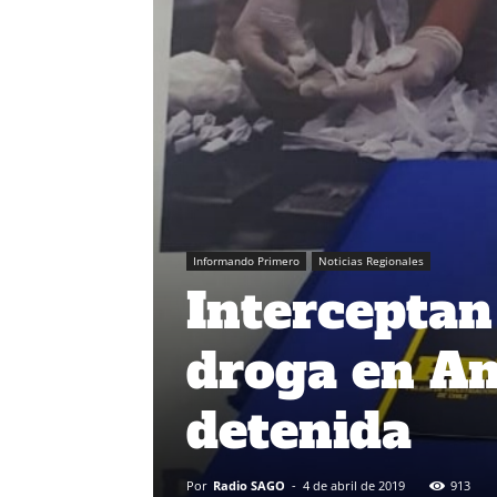
Informando Primero
Noticias Regionales
Intercepta
droga en An
detenida
Por
Radio SAGO
-
4 de abril de 2019
913