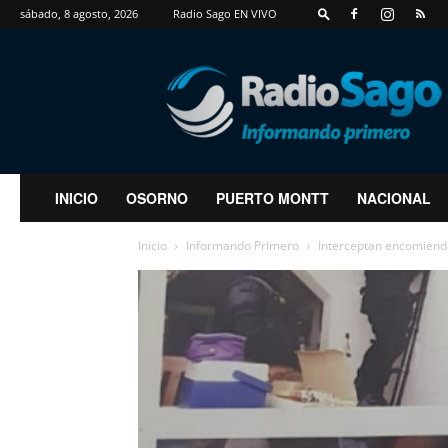
sábado, 8 agosto, 2026
Radio Sago EN VIVO
RadioSago
INICIO
OSORNO
PUERTO MONTT
NACIONAL
Inicio
Informando Primero
Interceptan encomienda