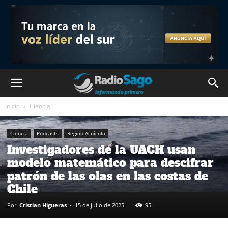
Inicio
Ciencia
Ciencia
Podcasts
Región Acuícola
Investigadores de la UACH usan
modelo matemático para descifrar
patrón de las olas en las costas de
Chile
Por
Cristian Higueras
-
15 de julio de 2025
95