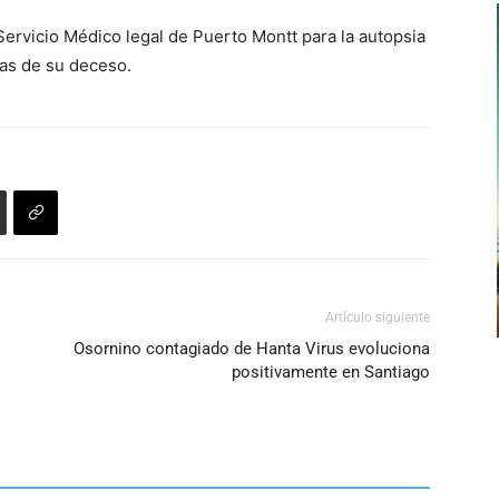
flecha
Servicio Médico legal de Puerto Montt para la autopsia
arriba/abajo
sas de su deceso.
para
aumentar
o
disminuir
el
volumen.
Artículo siguiente
Osornino contagiado de Hanta Virus evoluciona
positivamente en Santiago