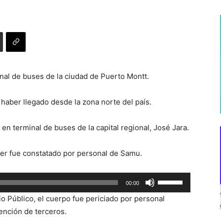
inal de buses de la ciudad de Puerto Montt.
 haber llegado desde la zona norte del país.
en terminal de buses de la capital regional, José Jara.
jer fue constatado por personal de Samu.
Utiliza
00:00
las
rio Público, el cuerpo fue periciado por personal
teclas
vención de terceros.
de