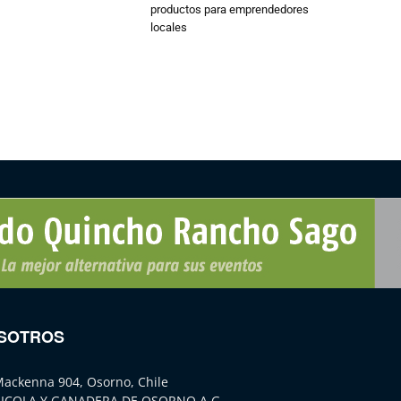
productos para emprendedores
locales
SOTROS
Mackenna 904, Osorno, Chile
ICOLA Y GANADERA DE OSORNO A.G.