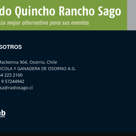
SOTROS
Mackenna 904, Osorno, Chile
ICOLA Y GANADERA DE OSORNO A.G.
64 223 2160
 9 57244942
sa@radiosago.cl