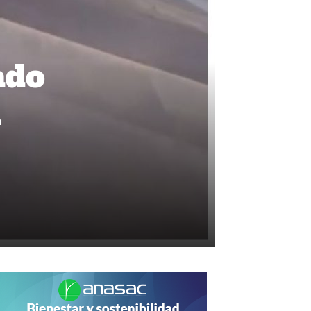
ado
a