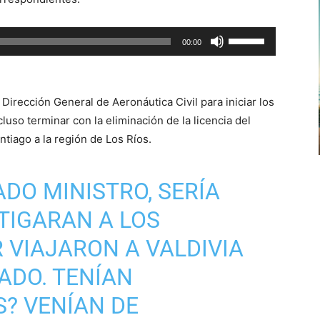
arriba/abajo
para
Utiliza
00:00
aumentar
las
o
teclas
disminuir
de
el
Dirección General de Aeronáutica Civil para iniciar los
flecha
volumen.
uso terminar con la eliminación de la licencia del
arriba/abajo
tiago a la región de Los Ríos.
para
aumentar
DO MINISTRO, SERÍA
o
disminuir
TIGARAN A LOS
el
volumen.
 VIAJARON A VALDIVIA
ADO. TENÍAN
? VENÍAN DE