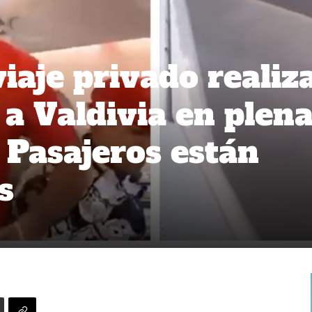
iaje privado realiz
 a Valdivia en plen
 Pasajeros están
s