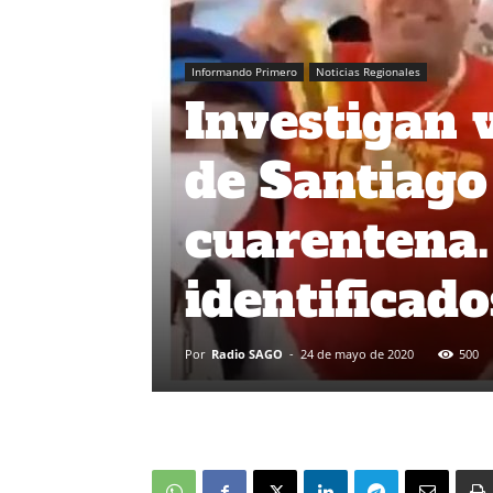
Informando Primero
Noticias Regionales
Investigan v
de Santiago
cuarentena.
identificado
Por
Radio SAGO
-
24 de mayo de 2020
500