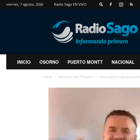
viernes, 7 agosto, 2026
Radio Sago EN VIVO
RadioSago
INICIO
OSORNO
PUERTO MONTT
NACIONAL
Inicio
Informando Primero
Investigan viaje privad