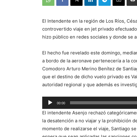
El Intendente en la región de Los Ríos, Cé
controvertido viaje en jet privado efectuado
hizo público en redes sociales y donde se 
El hecho fue revelado este domingo, media
a bordo de la aeronave pertenecería a la c
Comodoro Arturo Merino Benítez de Santiag
que el destino de dicho vuelo privado es Va
autoridad regional y que además es investig
Reproductor
00:00
de
El intendente Asenjo rechazó categóricamen
audio
la desatención a no viajar y la prohibición 
momento de realizarse el viaje, Santiago s
espera que sean aplicadas las sanciones c