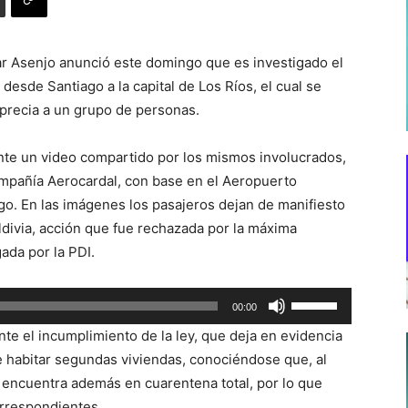
sar Asenjo anunció este domingo que es investigado el
 desde Santiago a la capital de Los Ríos, el cual se
aprecia a un grupo de personas.
nte un video compartido por los mismos involucrados,
ompañía Aerocardal, con base en el Aeropuerto
o. En las imágenes los pasajeros dejan de manifiesto
ldivia, acción que fue rechazada por la máxima
ada por la PDI.
Utiliza
00:00
las
te el incumplimiento de la ley, que deja en evidencia
teclas
de habitar segundas viviendas, conociéndose que, al
de
e encuentra además en cuarentena total, por lo que
flecha
orrespondientes.