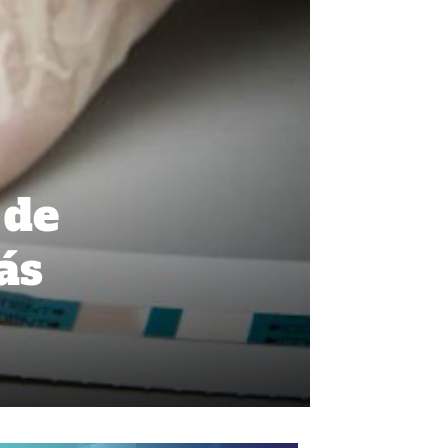
 de
ás