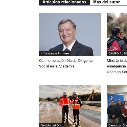
Artículos relacionados
Más del autor
Informando Primero
CAMPO AL D
Conmemoración Día del Dirigente
Ministerio d
Social en la Academia
emergencia a
Osorno y Sa
Noticia del Día
Campo al Día