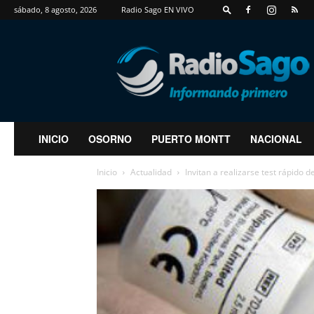
sábado, 8 agosto, 2026
Radio Sago EN VIVO
RadioSago
INICIO
OSORNO
PUERTO MONTT
NACIONAL
Inicio
Actualidad
Invitan a realizarse test rápido 