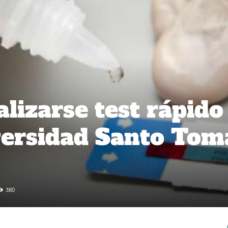
alizarse test rápido
versidad Santo Tom
380