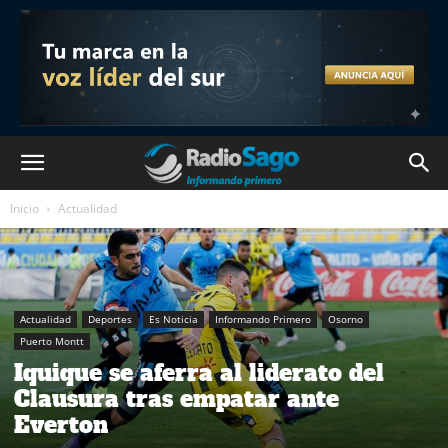
Inicio
Actualidad
Actualidad
Deportes
Es Noticia
Informando Primero
Osorno
Puerto Montt
Iquique se aferra al liderato del
Clausura tras empatar ante
Everton