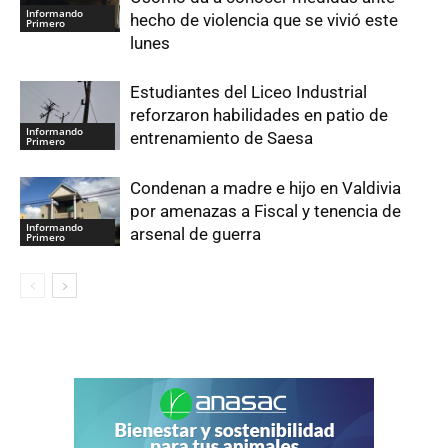
Informando
hecho de violencia que se vivió este
Primero
lunes
Estudiantes del Liceo Industrial
reforzaron habilidades en patio de
Informando
entrenamiento de Saesa
Primero
Condenan a madre e hijo en Valdivia
por amenazas a Fiscal y tenencia de
Informando
arsenal de guerra
Primero