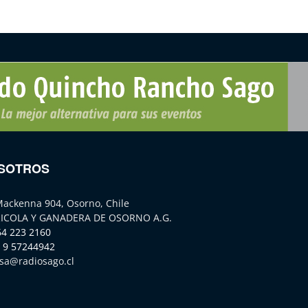
SOTROS
Mackenna 904, Osorno, Chile
ICOLA Y GANADERA DE OSORNO A.G.
64 223 2160
 9 57244942
sa@radiosago.cl