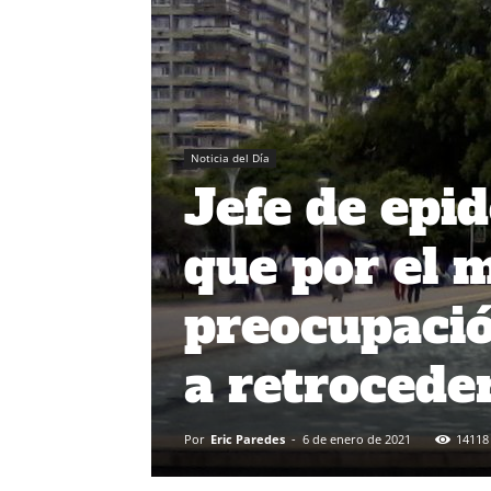
Noticia del Día
Jefe de epi
que por el
preocupació
a retrocede
Por
Eric Paredes
-
6 de enero de 2021
14118