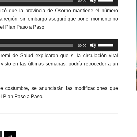
00:00
las
dicó que la provincia de Osorno mantiene el número
teclas
e la región, sin embargo aseguró que por el momento no
de
el Plan Paso a Paso.
flecha
arriba/abajo
Utiliza
para
00:00
las
aumentar
emi de Salud explicaron que si la circulación viral
teclas
o
visto en las últimas semanas, podría retroceder a un
de
disminuir
flecha
el
arriba/abajo
volumen.
 costumbre, se anunciarán las modificaciones que
para
.
el Plan Paso a Paso
aumentar
o
disminuir
el
volumen.