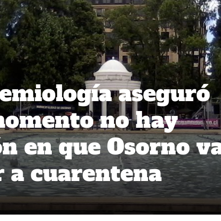
demiología aseguró
 momento no hay
n en que Osorno v
r a cuarentena