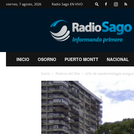
viernes, 7 agosto, 2026
Radio Sago EN VIVO
RadioSago
INICIO
OSORNO
PUERTO MONTT
NACIONAL
Inicio
Noticia del Día
Jefe de epidemiología asegu