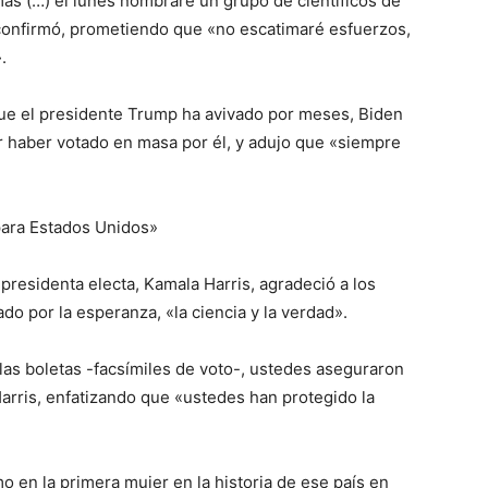
s (…) el lunes nombraré un grupo de científicos de
confirmó, prometiendo que «no escatimaré esfuerzos,
.
que el presidente Trump ha avivado por meses, Biden
 haber votado en masa por él, y adujo que «siempre
para Estados Unidos»
presidenta electa, Kamala Harris, agradeció a los
o por la esperanza, «la ciencia y la verdad».
as boletas -facsímiles de voto-, ustedes aseguraron
arris, enfatizando que «ustedes han protegido la
 en la primera mujer en la historia de ese país en