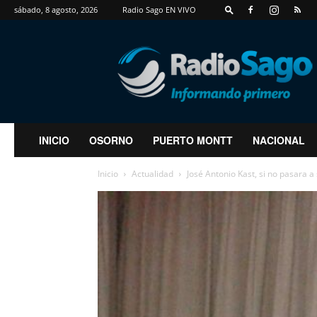
sábado, 8 agosto, 2026
Radio Sago EN VIVO
RadioSago
INICIO
OSORNO
PUERTO MONTT
NACIONAL
Inicio
Actualidad
José Antonio Kast, si no pasara a