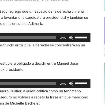
 Sago, agregó que un espacio de la derecha chilena
 a levantar una candidatura presidencial y también se
to en la encuesta Adimark.
Utiliza
00:00
las
 profundo error que la derecha se concentrara en un
teclas
de
flecha
 estuviera obligado a decidir entre Manuel José
arriba/abajo
 ex presidente.
para
aumentar
Utiliza
00:00
o
las
disminuir
andro Guillier, a quien califica como un fenómeno
teclas
el
 seguro no volverá a repetir la frase en que mencionó
de
volumen.
ma de Michelle Bachelet.