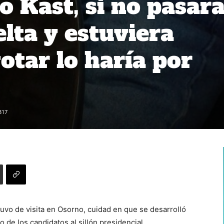
 Kast, si no pasara
lta y estuviera
otar lo haría por
317
uvo de visita en Osorno, cuidad en que se desarrolló
o de los candidatos al sillón presidencial.