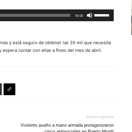
flecha
arriba/abajo
Utiliza
00:00
para
las
aumentar
teclas
o
de
disminuir
irmas y está seguro de obtener las 35 mil que necesita
flecha
el
 espera contar con ellas a fines del mes de abril.
arriba/abajo
volumen.
para
aumentar
o
disminuir
el
volumen.
Artículo siguiente
Violento asalto a mano armada protagonizaron
cinco antisociales en Puerto Montt