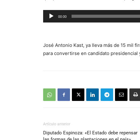
Reproductor
00:00
de
audio
José Antonio Kast, ya lleva más de 15 mil f
para convertirse en candidato presidencial y
Artículo anterior
Diputado Espinoza: «El Estado debe repensar
las formas de las plantaciones en el país».