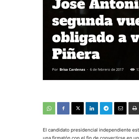
José Antonio
segunda vue
obligado a v
Piñera
Por
Brisa Cardenas
-
6 de febrero de 2017
1
El candidato presidencial independiente est
una firmatón con el fin de convertirse en un