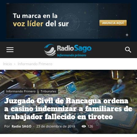
Inicio
Informando Primero
Informando Primero
Tribunales
Juzgado Civil de Rancagua ordena
a casino indemnizar a familiares de
trabajador fallecido en tiroteo
Por
Radio SAGO
-
23 de diciembre de 2019
126