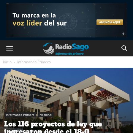
Inicio
Informando Primero
Informando Primero
Nacional
Los 116 proyectos de ley que
ingresaron desde el 18-O