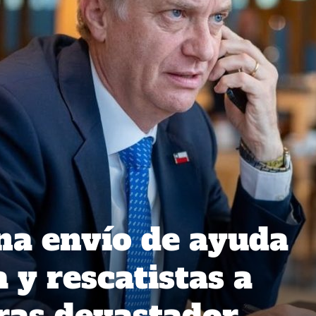
na envío de ayuda
 y rescatistas a
ras devastador