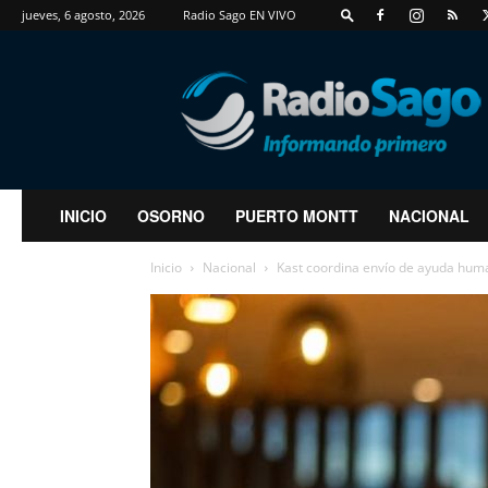
jueves, 6 agosto, 2026
Radio Sago EN VIVO
RadioSago
INICIO
OSORNO
PUERTO MONTT
NACIONAL
Inicio
Nacional
Kast coordina envío de ayuda human