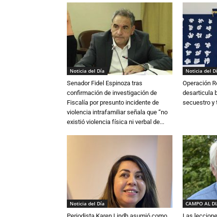
Noticia del Día
Noticia del D
Senador Fidel Espinoza tras
Operación R
confirmación de investigación de
desarticula 
Fiscalía por presunto incidente de
secuestro y 
violencia intrafamiliar señala que “no
existió violencia física ni verbal de...
Noticia del Día
CAMPO AL D
Periodista Karen Lindh asumió como
Las leccione