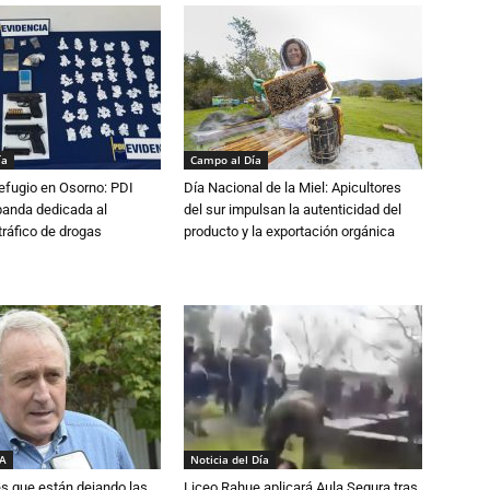
ía
Campo al Día
efugio en Osorno: PDI
Día Nacional de la Miel: Apicultores
banda dedicada al
del sur impulsan la autenticidad del
tráfico de drogas
producto y la exportación orgánica
IA
Noticia del Día
s que están dejando las
Liceo Rahue aplicará Aula Segura tras