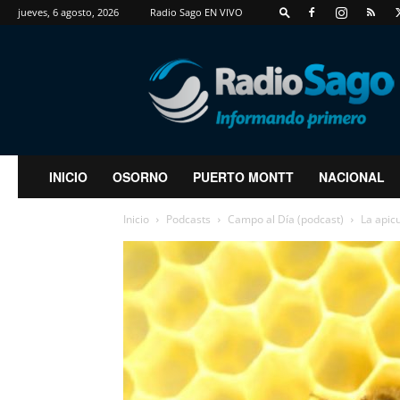
jueves, 6 agosto, 2026
Radio Sago EN VIVO
RadioSago
INICIO
OSORNO
PUERTO MONTT
NACIONAL
Inicio
Podcasts
Campo al Día (podcast)
La apicu