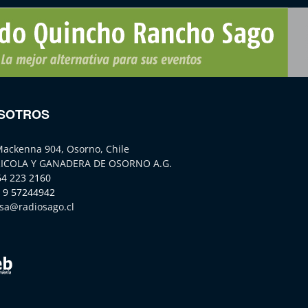
SOTROS
Mackenna 904, Osorno, Chile
ICOLA Y GANADERA DE OSORNO A.G.
64 223 2160
 9 57244942
sa@radiosago.cl