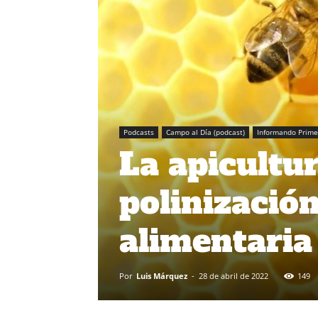
Podcasts
Campo al Día (podcast)
Informando Prime
La apicultur
polinización
alimentaria
Por
Luis Márquez
-
28 de abril de 2022
149