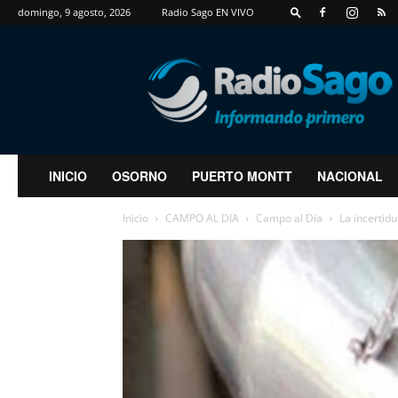
domingo, 9 agosto, 2026
Radio Sago EN VIVO
RadioSago
INICIO
OSORNO
PUERTO MONTT
NACIONAL
Inicio
CAMPO AL DIA
Campo al Día
La incertidu