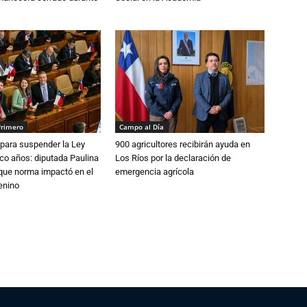
Primero
Campo al Día
para suspender la Ley
900 agricultores recibirán ayuda en
nco años: diputada Paulina
Los Ríos por la declaración de
que norma impactó en el
emergencia agrícola
enino