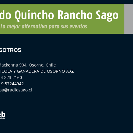
SOTROS
Mackenna 904, Osorno, Chile
ICOLA Y GANADERA DE OSORNO A.G.
64 223 2160
 9 57244942
sa@radiosago.cl