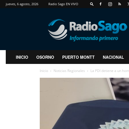
jueves, 6 agosto, 2026
Radio Sago EN VIVO
RadioSago
INICIO
OSORNO
PUERTO MONTT
NACIONAL
Inicio
Noticias Regionales
La PDI detiene a un hom