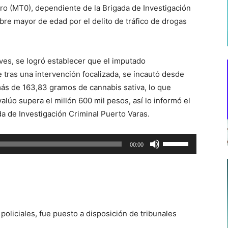
ero (MT0), dependiente de la Brigada de Investigación
re mayor de edad por el delito de tráfico de drogas
ives, se logró establecer que el imputado
ue tras una intervención focalizada, se incautó desde
más de 163,83 gramos de cannabis sativa, lo que
alúo supera el millón 600 mil pesos, así lo informó el
a de Investigación Criminal Puerto Varas.
Utiliza
00:00
las
teclas
de
flecha
arriba/abajo
oliciales, fue puesto a disposición de tribunales
para