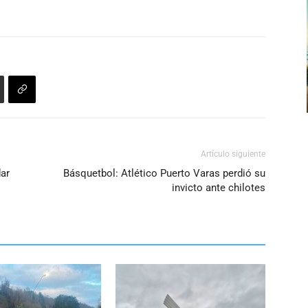
aumentar
o
disminuir
el
volumen.
Artículo siguiente
dar
Básquetbol: Atlético Puerto Varas perdió su
invicto ante chilotes