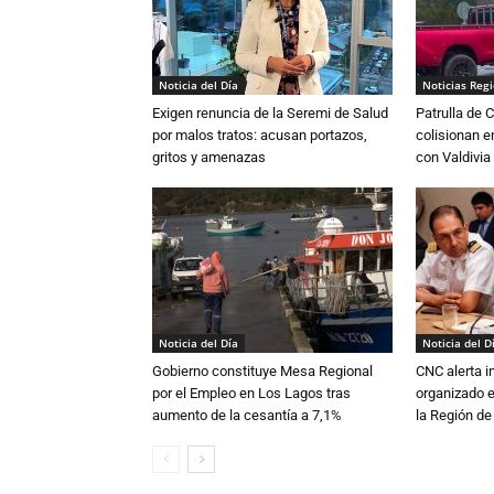
Noticia del Día
Noticias Reg
Exigen renuncia de la Seremi de Salud
Patrulla de 
por malos tratos: acusan portazos,
colisionan e
gritos y amenazas
con Valdivia
Noticia del Día
Noticia del D
Gobierno constituye Mesa Regional
CNC alerta in
por el Empleo en Los Lagos tras
organizado e
aumento de la cesantía a 7,1%
la Región d