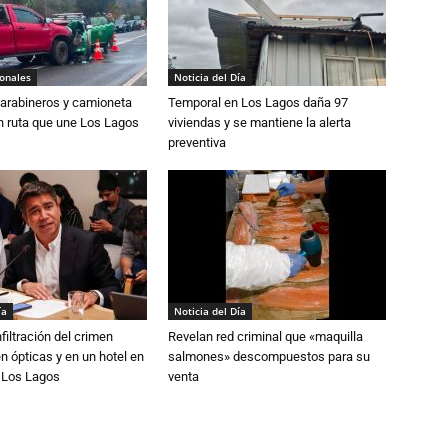
ionales
Noticia del Día
Carabineros y camioneta
Temporal en Los Lagos daña 97
n ruta que une Los Lagos
viviendas y se mantiene la alerta
preventiva
ía
Noticia del Día
filtración del crimen
Revelan red criminal que «maquilla
n ópticas y en un hotel en
salmones» descompuestos para su
e Los Lagos
venta