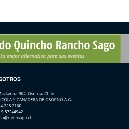
SOTROS
Mackenna 904, Osorno, Chile
ICOLA Y GANADERA DE OSORNO A.G.
64 223 2160
 9 57244942
sa@radiosago.cl