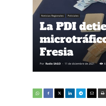
Noticias Regionales
Policiales
La PDI deti
microtráfic
Fresia
Por
Radio SAGO
-
11 de diciembre de 2021
6