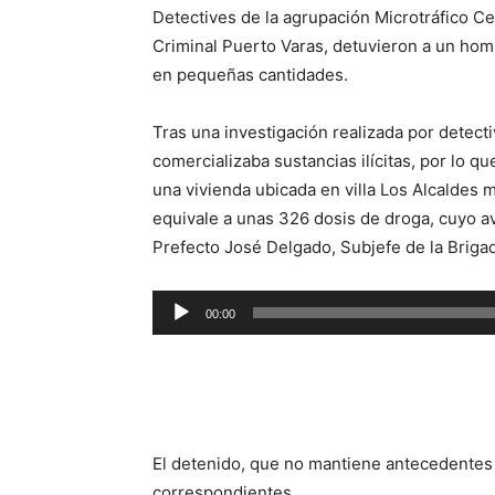
Detectives de la agrupación Microtráfico C
Criminal Puerto Varas, detuvieron a un homb
en pequeñas cantidades.
Tras una investigación realizada por detect
comercializaba sustancias ilícitas, por lo q
una vivienda ubicada en villa Los Alcaldes 
equivale a unas 326 dosis de droga, cuyo av
Prefecto José Delgado, Subjefe de la Brigad
Reproductor
00:00
de
audio
El detenido, que no mantiene antecedentes p
correspondientes.