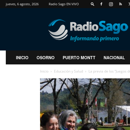
jueves, 6 agosto, 2026
Radio Sago EN VIVO
RadioSago
INICIO
OSORNO
PUERTO MONTT
NACIONAL
Inicio
Educación y Salud
La previa de los “Juegos 