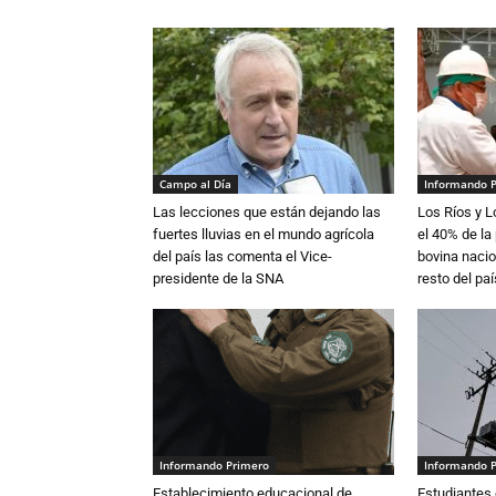
Campo al Día
Informando 
Las lecciones que están dejando las
Los Ríos y 
fuertes lluvias en el mundo agrícola
el 40% de la
del país las comenta el Vice-
bovina nacio
presidente de la SNA
resto del paí
Informando Primero
Informando 
Establecimiento educacional de
Estudiantes 