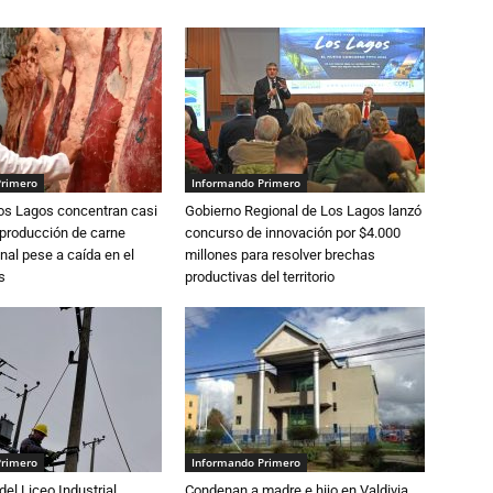
Primero
Informando Primero
Los Lagos concentran casi
Gobierno Regional de Los Lagos lanzó
 producción de carne
concurso de innovación por $4.000
nal pese a caída en el
millones para resolver brechas
s
productivas del territorio
Primero
Informando Primero
del Liceo Industrial
Condenan a madre e hijo en Valdivia