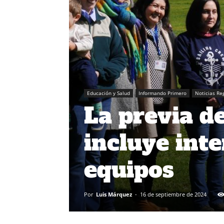
Educación y Salud
Informando Primero
Noticias Re
La previa de
incluye int
equipos
Por
Luis Márquez
-
16 de septiembre de 2024