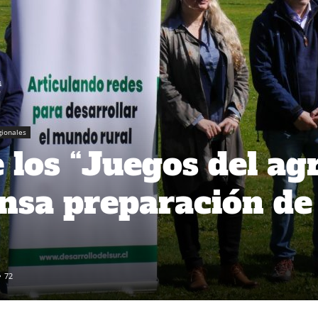
gionales
 los “Juegos del ag
ensa preparación de
72