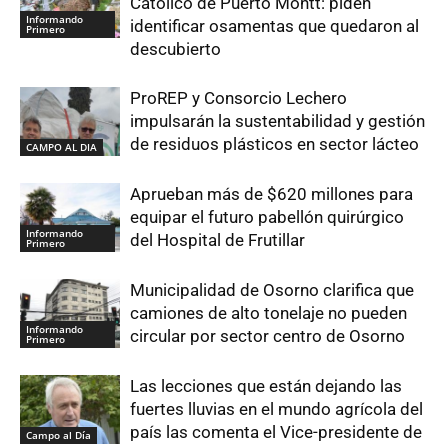
Católico de Puerto Montt: piden
Informando
identificar osamentas que quedaron al
Primero
descubierto
ProREP y Consorcio Lechero
impulsarán la sustentabilidad y gestión
de residuos plásticos en sector lácteo
CAMPO AL DIA
Aprueban más de $620 millones para
equipar el futuro pabellón quirúrgico
Informando
del Hospital de Frutillar
Primero
Municipalidad de Osorno clarifica que
camiones de alto tonelaje no pueden
Informando
circular por sector centro de Osorno
Primero
Las lecciones que están dejando las
fuertes lluvias en el mundo agrícola del
país las comenta el Vice-presidente de
Campo al Día